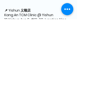
📌 Yishun 义顺店
Kang An TCM Clinic @ Yishun
18 Yishun Ave 9, 
#01
-08 Junction Nine, 
Singapore 768897
🕒 营业时间：
Mon–Fri 10:30am–1:00pm ; 2:00pm–
8:30pm
Sat 10:00am–1:00pm ; 2:00pm–8:00pm
Sun & PH 10:00am–1:00pm ; 2:00pm–
7:00pm
📞 电话：+65 6322 3928（仅接听）
📲 WhatsApp：
+65 9342 4968
（仅限信
息）
Kang An TCM
Kang An TCM Clinic@Sembawang
Kang An TCM Clinic@Yishun
Kang An TCM Clinic@Tampines
Facial Bojin
Lymphatic Detox
中医调理
脸部经络堵