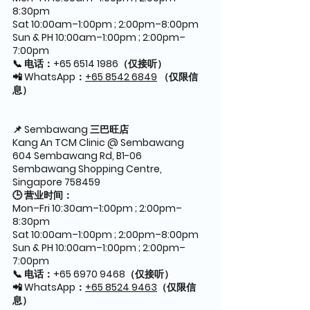
8:30pm
Sat 10:00am–1:00pm ; 2:00pm–8:00pm
Sun & PH 10:00am–1:00pm ; 2:00pm–
7:00pm
📞 电话：+65 6514 1986（仅接听）
📲 WhatsApp：
+65 8542 6849
 （仅限信
息）
📌 Sembawang 三巴旺店
Kang An TCM Clinic @ Sembawang
604 Sembawang Rd, B1-06 
Sembawang Shopping Centre, 
Singapore 758459
🕒 营业时间：
Mon–Fri 10:30am–1:00pm ; 2:00pm–
8:30pm
Sat 10:00am–1:00pm ; 2:00pm–8:00pm
Sun & PH 10:00am–1:00pm ; 2:00pm–
7:00pm
📞 电话：+65 6970 9468（仅接听）
📲 WhatsApp：
+65 8524 9463
（仅限信
息）