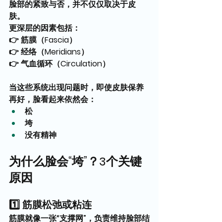
脸部的紧致与否，并不仅仅取决于皮
肤。
更深层的因素包括：
👉 筋膜（Fascia）
👉 经络（Meridians）
👉 气血循环（Circulation）
当这些系统出现问题时，即使皮肤保养
再好，脸看起来依然会：
松
垮
没有精神
为什么脸会“垮”？3个关键
原因
1️⃣ 筋膜松弛或粘连
筋膜就像一张“支撑网”，负责维持脸部结